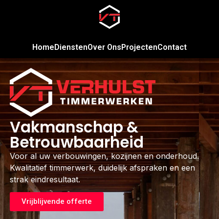
Home
Diensten
Over Ons
Projecten
Contact
Vakmanschap &
Betrouwbaarheid
Voor al uw verbouwingen, kozijnen en onderhoud.
Kwalitatief timmerwerk, duidelijk afspraken en een
strak eindresultaat.
Vrijblijvende offerte